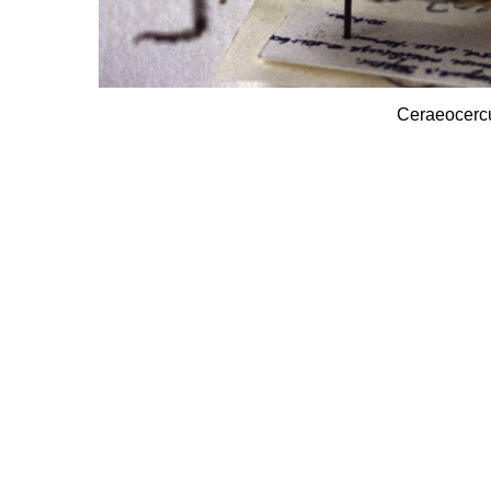
Ceraeocercu