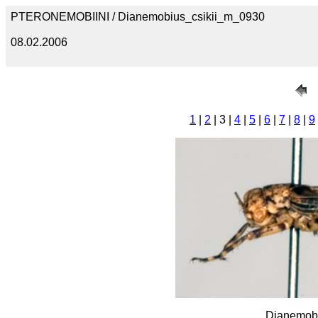
PTERONEMOBIINI / Dianemobius_csikii_m_0930
08.02.2006
1
|
2
| 3 |
4
|
5
|
6
|
7
|
8
|
9
Dianemobi