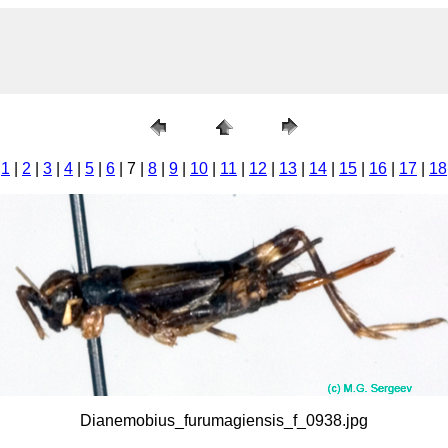
1
|
2
|
3
|
4
|
5
|
6
| 7 |
8
|
9
|
10
|
11
|
12
|
13
|
14
|
15
|
16
|
17
|
18
Dianemobius_furumagiensis_f_0938.jpg