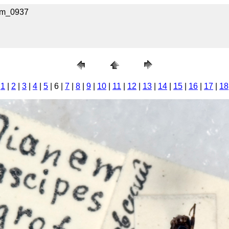
_m_0937
1
|
2
|
3
|
4
|
5
| 6 |
7
|
8
|
9
|
10
|
11
|
12
|
13
|
14
|
15
|
16
|
17
|
18